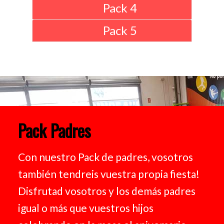
Pack 4
Pack 5
Pack Padres
Con nuestro Pack de padres, vosotros
también tendreis vuestra propia fiesta!
Disfrutad vosotros y los demás padres
igual o más que vuestros hijos