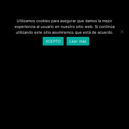
MATARÓ
Utilizamos cookies para asegurar que damos la mejor
experiencia al usuario en nuestro sitio web. Si continúa
utilizando este sitio asumiremos que está de acuerdo.
930 239 269
ACEPTO
Leer más
655 552 361
Alcalde Josep Abril, 34-36
HORARIOS:
Lunes
a
Viernes
:
17:00h – 21:00h
Sábado
,
Domingo:
10:30h – 14h y 16:30h – 21:00h
F
estivos
: